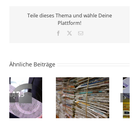
Teile dieses Thema und wähle Deine
Plattform!
Facebook
X
E-
Mail
Ähnliche Beiträge
GEHT WÄHLEN –
en
Vielen Dank für
Für eine
Ihre Stimme!
gerechtere
Gesellschaft!