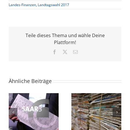
Landes-Finanzen
,
Landtagswahl 2017
Teile dieses Thema und wähle Deine
Plattform!
Facebook
X
E-
Mail
Ähnliche Beiträge
t
Positionen der
Finanzen stärken
N
FREIEN WÄHLER
– Landkreise
Saarland
abschaffen!