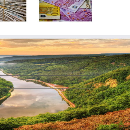
nanzen stärken –
Landkreise
abschaffen!