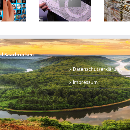
aar3 berichtet
Positionen der
Fi
ber die FREIEN
FREIEN WÄHLER
WÄHLER
Saarland
nd Saarbrücken
Datenschutzerklärung
Impressum
e