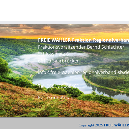
FREIE WÄHLER Fraktion Regionalverba
Fraktionsvorsitzender Bernd Schlachter
Schlossplatz 6
66119 Saarbrücken
info@freie-waehler-regionalverband-sb.d
Tel:
0681 / 5068400
Karte und Anfahrt
Copyright 2025
FREIE WÄHLER 