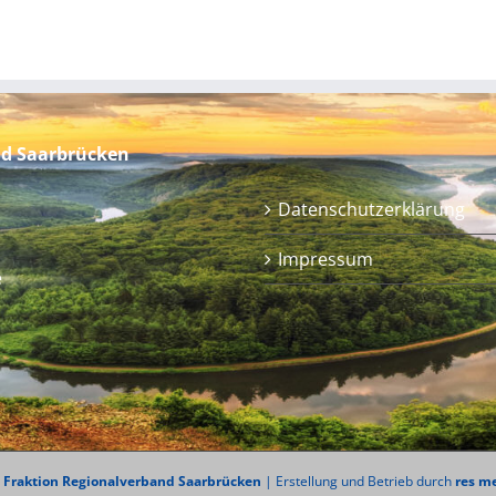
nd Saarbrücken
Datenschutzerklärung
Impressum
e
Fraktion Regionalverband Saarbrücken
| Erstellung und Betrieb durch
res m